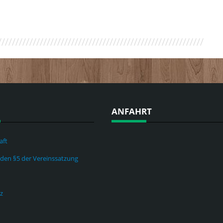
ANFAHRT
aft
nden §5 der Vereinssatzung
z