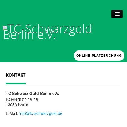
ONLINE-PLATZBUCHUNG
UNSER CLUB
Historie + Anlage
KONTAKT
News
Mitgliedschaft
Vorstand, Kassenprüfer und Beschwerdeausschuss
TC Schwarz Gold Berlin e.V.
Platzbuchung
Roedernstr. 16-18
Arbeitsstunden
13053 Berlin
TRAINING
E-Mail:
info@tc-schwarzgold.de
Mannschaften & Verbandsspiele 2026
Förderkonzept