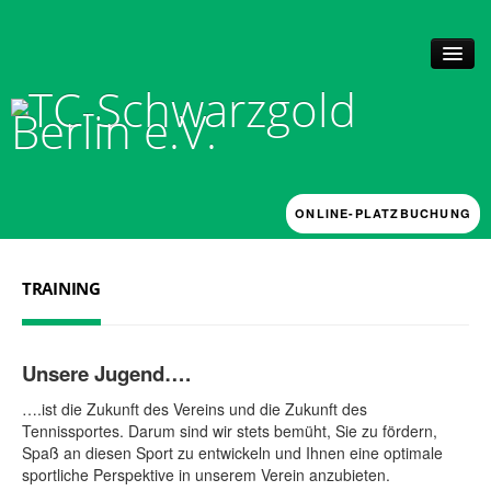
ONLINE-PLATZBUCHUNG
UNSER CLUB
Historie + Anlage
TRAINING
News
Mitgliedschaft
Vorstand, Kassenprüfer und Beschwerdeausschuss
Platzbuchung
Unsere Jugend….
Arbeitsstunden
….ist die Zukunft des Vereins und die Zukunft des
TRAINING
Tennissportes. Darum sind wir stets bemüht, Sie zu fördern,
Mannschaften & Verbandsspiele 2026
Spaß an diesen Sport zu entwickeln und Ihnen eine optimale
Förderkonzept
sportliche Perspektive in unserem Verein anzubieten.