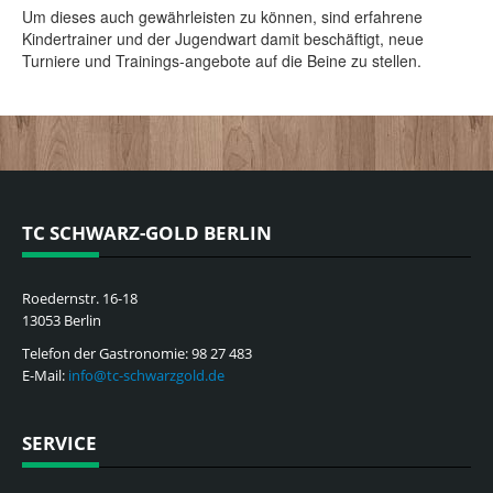
Trainer
Um dieses auch gewährleisten zu können, sind erfahrene
JUGEND
Kindertrainer und der Jugendwart damit beschäftigt, neue
Mannschaften & Verbandsspiele
Turniere und Trainings-angebote auf die Beine zu stellen.
Training
Elternsprecher
EVENTS & TERMINE
GASTRONOMIE
KONTAKT
TC SCHWARZ-GOLD BERLIN
Roedernstr. 16-18
13053 Berlin
Telefon der Gastronomie: 98 27 483
E-Mail:
info@tc-schwarzgold.de
SERVICE