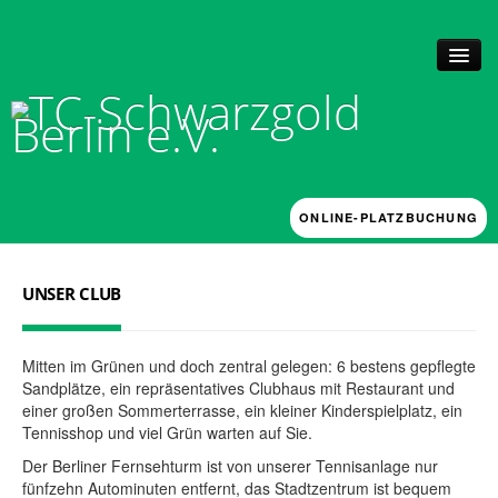
ONLINE-PLATZBUCHUNG
UNSER CLUB
Historie + Anlage
UNSER CLUB
News
Mitgliedschaft
Vorstand, Kassenprüfer und Beschwerdeausschuss
Mitten im Grünen und doch zentral gelegen: 6 bestens gepflegte
Platzbuchung
Sandplätze, ein repräsentatives Clubhaus mit Restaurant und
Arbeitsstunden
einer großen Sommerterrasse, ein kleiner Kinderspielplatz, ein
TRAINING
Tennisshop und viel Grün warten auf Sie.
Mannschaften & Verbandsspiele 2026
Der Berliner Fernsehturm ist von unserer Tennisanlage nur
Förderkonzept
fünfzehn Autominuten entfernt, das Stadtzentrum ist bequem