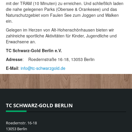
Trainer
mit der TRAM (10 Minuten) zu erreichen. Und schließlich laden
JUGEND
die nahe gelegenen Parks (Obersee & Orankesee) und das
Naturschutzgebiet vom Faulen See zum Joggen und Walken
Mannschaften & Verbandsspiele
ein.
Training
Elternsprecher
Gelegen im Herzen von Alt-Hohenschönhausen bieten wir
EVENTS & TERMINE
zahlreiche sportliche Aktivitäten für Kinder, Jugendliche und
Erwachsene an.
GASTRONOMIE
TC Schwarz-Gold Berlin e.V.
KONTAKT
Adresse
: Roedernstraße 16-18, 13053 Berlin
E-Mail
:
info@tc-schwarzgold.de
TC SCHWARZ-GOLD BERLIN
Roedernstr. 16-18
13053 Berlin