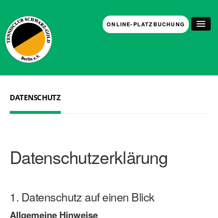
ONLINE-PLATZBUCHUNG
UNSER CLUB
TRAINING
DATENSCHUTZ
JUGEND
EVENTS & TERMINE
GASTRONOMIE
Datenschutz­erklärung
KONTAKT
1. Datenschutz auf einen Blick
Allgemeine Hinweise