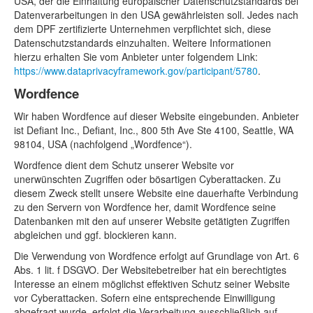
USA, der die Einhaltung europäischer Datenschutzstandards bei
Datenverarbeitungen in den USA gewährleisten soll. Jedes nach
dem DPF zertifizierte Unternehmen verpflichtet sich, diese
Datenschutzstandards einzuhalten. Weitere Informationen
hierzu erhalten Sie vom Anbieter unter folgendem Link:
https://www.dataprivacyframework.gov/participant/5780
.
Wordfence
Wir haben Wordfence auf dieser Website eingebunden. Anbieter
ist Defiant Inc., Defiant, Inc., 800 5th Ave Ste 4100, Seattle, WA
98104, USA (nachfolgend „Wordfence“).
Wordfence dient dem Schutz unserer Website vor
unerwünschten Zugriffen oder bösartigen Cyberattacken. Zu
diesem Zweck stellt unsere Website eine dauerhafte Verbindung
zu den Servern von Wordfence her, damit Wordfence seine
Datenbanken mit den auf unserer Website getätigten Zugriffen
abgleichen und ggf. blockieren kann.
Die Verwendung von Wordfence erfolgt auf Grundlage von Art. 6
Abs. 1 lit. f DSGVO. Der Websitebetreiber hat ein berechtigtes
Interesse an einem möglichst effektiven Schutz seiner Website
vor Cyberattacken. Sofern eine entsprechende Einwilligung
abgefragt wurde, erfolgt die Verarbeitung ausschließlich auf