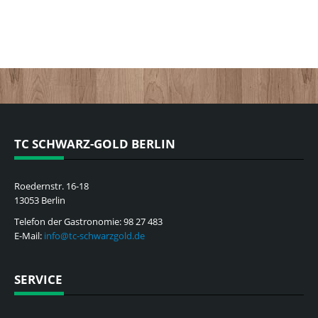
Trainer
JUGEND
Mannschaften & Verbandsspiele
Training
Elternsprecher
EVENTS & TERMINE
GASTRONOMIE
KONTAKT
TC SCHWARZ-GOLD BERLIN
Roedernstr. 16-18
13053 Berlin
Telefon der Gastronomie: 98 27 483
E-Mail:
info@tc-schwarzgold.de
SERVICE