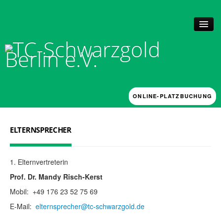
ONLINE-PLATZBUCHUNG
UNSER CLUB
Historie + Anlage
ELTERNSPRECHER
News
Mitgliedschaft
Vorstand, Kassenprüfer und Beschwerdeausschuss
1. Elternvertreterin
Platzbuchung
Arbeitsstunden
Prof. Dr. Mandy Risch-Kerst
TRAINING
Mobil: +49 176 23 52 75 69
Mannschaften & Verbandsspiele 2026
E-Mail:
elternsprecher@tc-schwarzgold.de
Förderkonzept