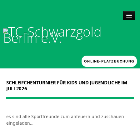
ONLINE-PLATZBUCHUNG
UNSER CLUB
Historie + Anlage
SCHLEIFCHENTURNIER FÜR KIDS UND JUGENDLICHE IM
News
JULI 2026
Mitgliedschaft
Vorstand, Kassenprüfer und Beschwerdeausschuss
Platzbuchung
Arbeitsstunden
es sind alle Sportfreunde zum anfeuern und zuschauen
TRAINING
eingeladen…
Mannschaften & Verbandsspiele 2026
Förderkonzept