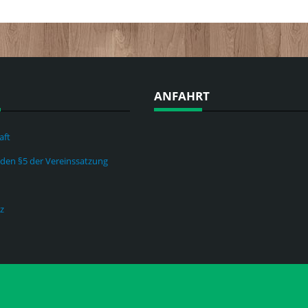
ANFAHRT
aft
nden §5 der Vereinssatzung
z