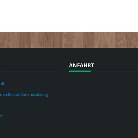
ANFAHRT
aft
nden §5 der Vereinssatzung
z